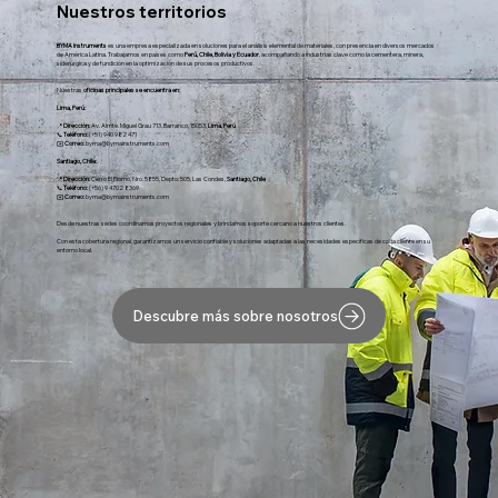
Nuestros territorios
BYMA Instruments
es una empresa especializada en soluciones para el análisis elemental de materiales, con presencia en diversos mercados
de América Latina. Trabajamos en países como
Perú, Chile, Bolivia y Ecuador
, acompañando a industrias clave como la cementera, minera,
siderúrgica y de fundición en la optimización de sus procesos productivos.
Nuestras
oficinas principales se encuentra en:
Lima, Perú:
📍
Dirección:
Av. Almte. Miguel Grau 713, Barranco, 15053,
Lima, Perú
📞
Teléfono:
(+51) 940 982 471
✉️
Correo:
byma@bymainstruments.com
Santiago, Chile:
📍
Dirección:
Cerro El Plomo, Nro. 5855, Depto: 505, Las Condes,
Santiago, Chile
📞
Teléfono:
(‭+56) 9 4702 8369‬
✉️
Correo:
byma@bymainstruments.com
Desde nuestras sedes coordinamos proyectos regionales y brindamos soporte cercano a nuestros clientes.
Con esta cobertura regional, garantizamos un servicio confiable y soluciones adaptadas a las necesidades específicas de cada cliente en su
entorno local.
Descubre más sobre nosotros