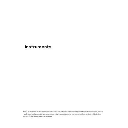
byma
instruments
BYMA Instruments es una empresa experta tanto a nivel técnico como en la implementación de aplicaciones, para el
análisis elemental de materiales en procesos industriales de sectores como el cementero, fundición, siderúrgico,
extracción y procesamiento de minerales.