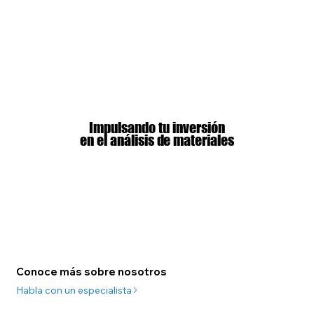
Impulsando tu inversión
Impulsando tu inversión
en el análisis de materiales
en el análisis de materiales
Conoce más sobre nosotros
Habla con un especialista