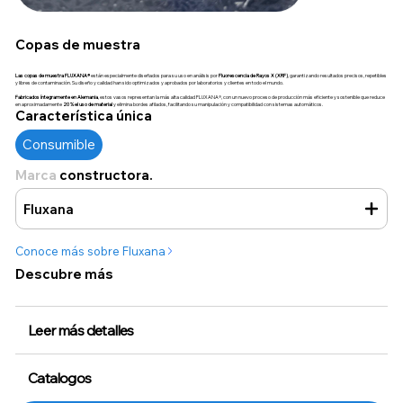
Copas de muestra
Las copas de muestra FLUXANA®
están especialmente diseñados para su uso en análisis por
Fluorescencia de Rayos X (XRF)
, garantizando resultados precisos, repetibles
y libres de contaminación. Su diseño y calidad han sido optimizados y aprobados por laboratorios y clientes en todo el mundo.
Fabricados íntegramente en Alemania
, estos vasos representan la más alta calidad FLUXANA®, con un nuevo proceso de producción más eficiente y sostenible que reduce
en aproximadamente
20 % el uso de material
y elimina bordes afilados, facilitando su manipulación y compatibilidad con sistemas automáticos.
Característica única
Consumible
Marca
constructora.
Fluxana
Conoce más sobre Fluxana
Descubre más
Leer más detalles
Catalogos