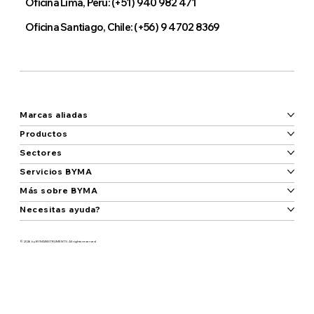
Oficina Lima, Perú: (+51) 940 982 471
Oficina Santiago, Chile: (‭+56) 9 4702 8369‬
Marcas aliadas
Productos
Sectores
Servicios BYMA
Más sobre BYMA
Necesitas ayuda?
© 2026 by BYMAINSTRUMENTS. All rights reserved