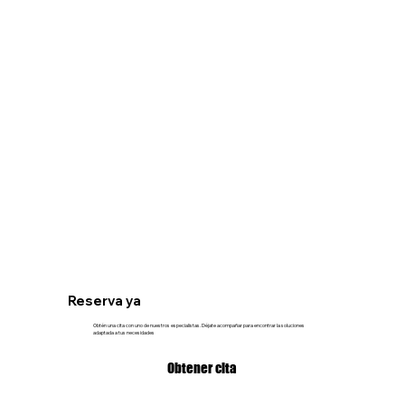
Reserva ya
Obtén una cita con uno de nuestros especialistas. Déjate acompañar para encontrar la soluciones
adaptada a tus necesidades
Obtener cita