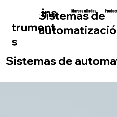
byma
ins
Sistemas de
Marcas aliadas
Produc
trument
automatizació
s
Sistemas de automa