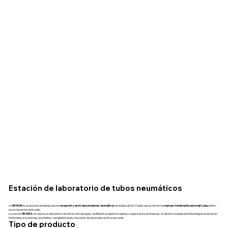
Estación de laboratorio de tubos neumáticos
La
HR-HS/B
es la estación estándar para la
recepción y envío de portadores neumáticos
en el laboratorio. Puede operar de forma
manual o totalmente automatizada
dentro
de un sistema robotizado.
La versión
HR-HSK/L
incorpora un dispositivo de extracción de tapas, facilitando la apertura rápida y segura de los portadores. Su diseño modular permite integrar la estación
fácilmente en sistemas existentes o ampliarla hacia soluciones de automatización avanzada.
Tipo de producto